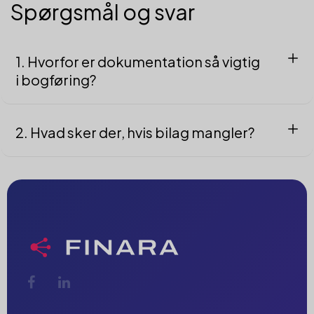
Spørgsmål og svar
1. Hvorfor er dokumentation så vigtig
i bogføring?
Fordi hver post i regnskabet skal kunne bevises med bilag – det
skaber tillid, gennemsigtighed og lovlighed.
2. Hvad sker der, hvis bilag mangler?
SKAT kan nægte fradrag, pålægge bøder eller kræve
genåbning af regnskabet.