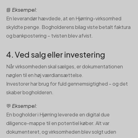
📘
Eksempel:
En leverandør hævdede, at en Hjørring-virksomhed
skyldte penge. Bogholderens bilag viste betalt faktura
og bankpostering – tvisten blev afvist.
4. Ved salg eller investering
Når virksomheden skal sælges, er dokumentationen
nøglen til en høj værdiansættelse.
Investorer har brug for fuld gennemsigtighed – og det
skaber bogholderen.
💬
Eksempel:
En bogholder i Hjørring leverede en digital due
diligence-mappe til en potentiel køber. Alt var
dokumenteret, og virksomheden blev solgt uden