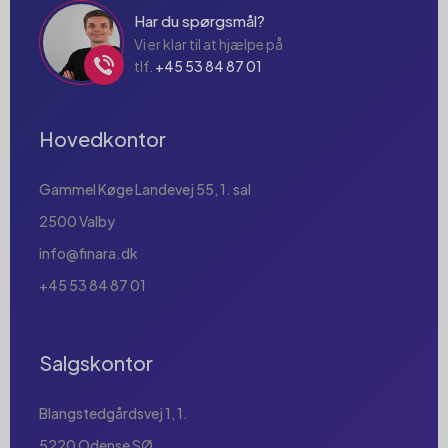
Har du spørgsmål?
Vi er klar til at hjælpe på
tlf.
+45 53 84 87 01
Hovedkontor
Gammel Køge Landevej 55, 1. sal
2500 Valby
info@finara.dk
+45 53 84 87 01
Salgskontor
Blangstedgårdsvej 1, 1.
5220 Odense SØ