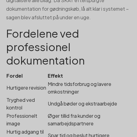
digitalisere alle bilag. Da SKAT efterspurgte
dokumentation for gødningskøb, lå alt klar i systemet –
sagen blev afsluttet på under en uge.
Fordelene ved
professionel
dokumentation
Fordel
Effekt
Mindre tidsforbrug og lavere
Hurtigere revision
omkostninger
Tryghed ved
Undgå bøder og ekstraarbejde
kontrol
Professionelt
Øger tillid fra kunder og
image
samarbejdspartnere
Hurtig adgang til
Spar tid og beslut hurtigere