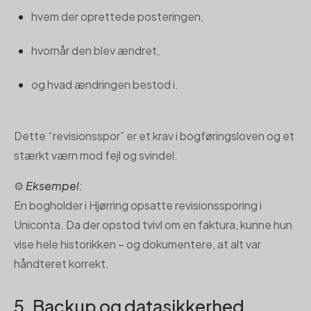
hvem der oprettede posteringen,
hvornår den blev ændret,
og hvad ændringen bestod i.
Dette “revisionsspor” er et krav i bogføringsloven og et
stærkt værn mod fejl og svindel.
⚙️
Eksempel:
En bogholder i Hjørring opsatte revisionssporing i
Uniconta. Da der opstod tvivl om en faktura, kunne hun
vise hele historikken – og dokumentere, at alt var
håndteret korrekt.
5. Backup og datasikkerhed