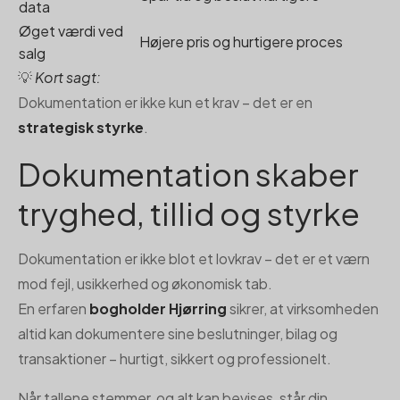
data
Øget værdi ved
Højere pris og hurtigere proces
salg
💡
Kort sagt:
Dokumentation er ikke kun et krav – det er en
strategisk styrke
.
Dokumentation skaber
tryghed, tillid og styrke
Dokumentation er ikke blot et lovkrav – det er et værn
mod fejl, usikkerhed og økonomisk tab.
En erfaren
bogholder Hjørring
sikrer, at virksomheden
altid kan dokumentere sine beslutninger, bilag og
transaktioner – hurtigt, sikkert og professionelt.
Når tallene stemmer, og alt kan bevises, står din