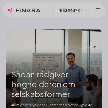
+45 53 84 87 01
Sådan rådgiver
bogholderen om
selskabsformer
At vælge den rigtige selskabsform er en af de vigtigste