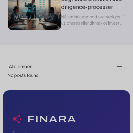
diligence-processer
Når en virksomhed skal sælges, f
usioneres eller tiltrække investor
er, kommer ét ord hurtigt...
Alle emner
No posts found.