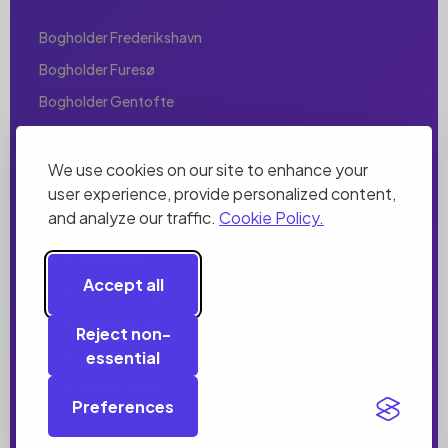
Bogholder Frederikshavn
Bogholder Furesø
Bogholder Gentofte
Bogholder Gladsaxe
Bogholder Glostrup
We use cookies on our site to enhance your
user experience, provide personalized content,
Bogholder Greve
and analyze our traffic.
Cookie Policy.
Bogholder Helsingør
Bogholder Herlev
Accept all
Bogholder Herning
Bogholder Hillerød
Reject non-
essential
Bogholder Holbæk
Bogholder Holstebro
Preferences