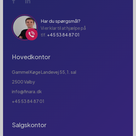
Har du spørgsmål?
Vi er klar til at hjælpe på
tlf.
+45 53 84 87 01
Hovedkontor
Gammel Køge Landevej 55, 1. sal
2500 Valby
info@finara.dk
+45 53 84 87 01
Salgskontor