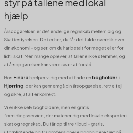
styr på tallene med lokal
hjælp
Årsopgørelsen er det endelige regnskab mellem dig og
Skattestyrelsen. Det er her, du får det fulde overblik over
din økonomi – og ser, om du har betalt for meget eller for
lidt i skat. Men mange oplever, at tallene ikke stemmer, og
at årsopgørelsen kan være svær at forstå.
Finara
bogholder i
Hos
hjælper vi dig med at finde en
Hjørring
, der kan gennemgå din årsopgørelse, rette fejl
og sikre, at alt er korrekt.
Vi er ikke selv bogholdere, men en gratis
formidlingsservice, der matcher dig med lokale eksperter i
skat og regnskab. Du får op til tre tilbud – gratis,
uforpligtende og fra professionelle bogholdere tæt på