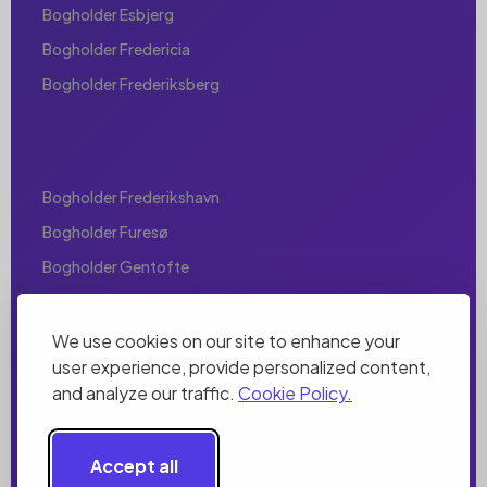
Bogholder Esbjerg
Bogholder Fredericia
Bogholder Frederiksberg
Bogholder Frederikshavn
Bogholder Furesø
Bogholder Gentofte
Bogholder Gladsaxe
Bogholder Glostrup
We use cookies on our site to enhance your
user experience, provide personalized content,
Bogholder Greve
and analyze our traffic.
Cookie Policy.
Bogholder Helsingør
Bogholder Herlev
Accept all
Bogholder Herning