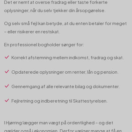
Det er nemt at overse fradrag eller taste forkerte
oplysninger, når du selv tjekker din årsopgørelse.
Og selv små fejl kan betyde, at du enten betaler for meget
– eller risikerer en restskat.
En professionel bogholder sørger for:
Korrekt afstemning mellem indkomst, fradrag og skat.
Opdaterede oplysninger om renter, lån og pension.
Gennemgang af alle relevante bilag og dokumenter.
Fejlretning og indberetning til Skattestyrelsen.
I Hjørring lægger man vægt på ordentlighed – og det
gælder også i økonomien. Derfor vælger mange at få en