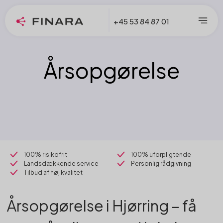
+45 53 84 87 01
Årsopgørelse
100% risikofrit
100% uforpligtende
Landsdækkende service
Personlig rådgivning
Tilbud af høj kvalitet
Årsopgørelse i Hjørring – få