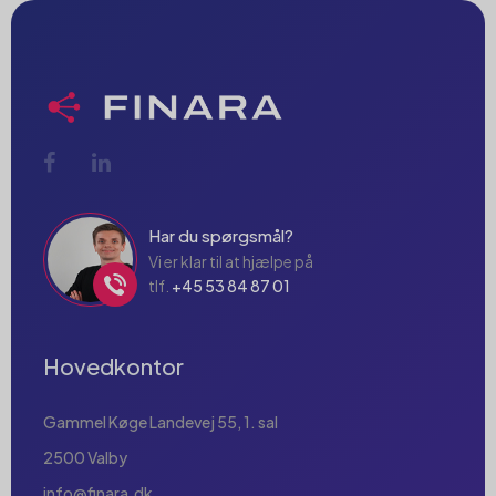
Har du spørgsmål?
Vi er klar til at hjælpe på
tlf.
+45 53 84 87 01
Hovedkontor
Gammel Køge Landevej 55, 1. sal
2500 Valby
info@finara.dk