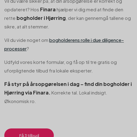
Vil du være sikker på, at din årsopgørelse er korrekt og
Finara
opdateret? Hos
hjælper vi dig med at finde den
bogholder i Hjørring
rette
, der kan gennemgå tallene og
sikre, at alt stemmer.
Vil du vide noget om
bogholderens rolle i due diligence-
processer
?
Udfyld vores korte formular, og få op til tre gratis og
uforpligtende tilbud fra lokale eksperter.
Få styr på årsopgørelsen i dag – find din bogholder i
Hjørring via Finara.
Korrekte tal. Lokal indsigt.
Økonomisk ro.
Få 3 tilbud